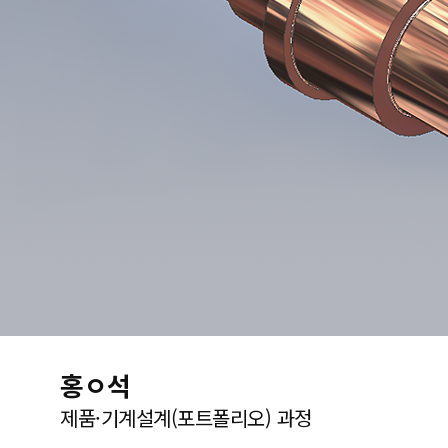
홍ㅇ석
제품·기계설계(포트폴리오) 과정