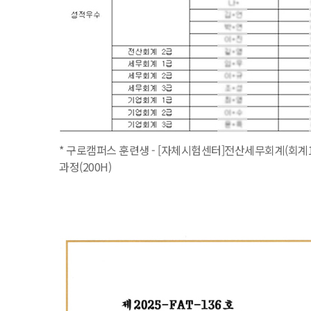
* 구로캠퍼스 훈련생 - [자체시험센터]전산세무회계(회계1
과정(200H)