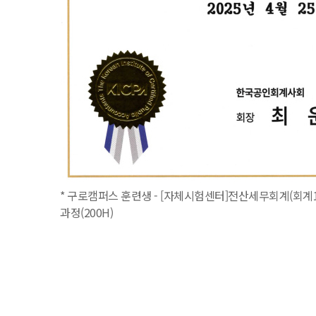
* 구로캠퍼스 훈련생 - [자체시험센터]전산세무회계(회계1
과정(200H)