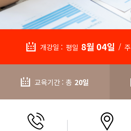
8월 04일
/
개강일 :
평일
주
교육기간 : 총
20일